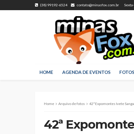
(38) 99192-6524
contato@minasfox.com.br
Sexta
HOME
AGENDA DE EVENTOS
FOTO
Home
Arquivo de fotos
42ª Expomontes Ivete Sanga
42ª Expomontes