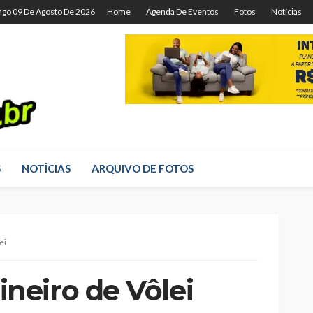
go 09 De Agosto De 2026
Home
Agenda De Eventos
Fotos
Notícias
S
NOTÍCIAS
ARQUIVO DE FOTOS
ei
eiro de Vôlei