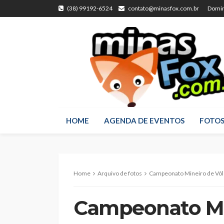
(38) 99192-6524
contato@minasfox.com.br
Domin
HOME
AGENDA DE EVENTOS
FOTO
Home
Arquivo de fotos
Campeonato Mineiro de Vôl
Campeonato Min