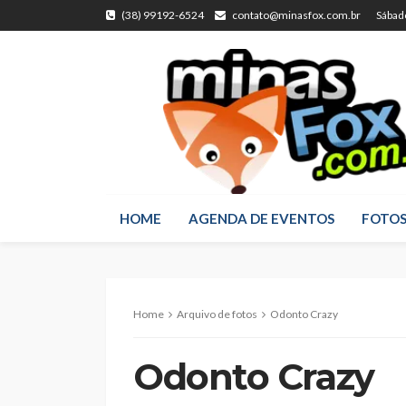
(38) 99192-6524
contato@minasfox.com.br
Sábad
HOME
AGENDA DE EVENTOS
FOTO
Home
Arquivo de fotos
Odonto Crazy
Odonto Crazy