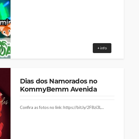
+ info
Dias dos Namorados no
KommyBemm Avenida
Confira as fotos no link: https://bit.ly/2F8zi3L...