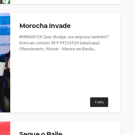
Morocha Invade
#MINASFOX Quer divulgar sua empresa também?!
Entre em contato 38 9 99216924 (whatsapp)
Oferecimento: Master - Mestre em Banda...
+ info
Segue o Baile