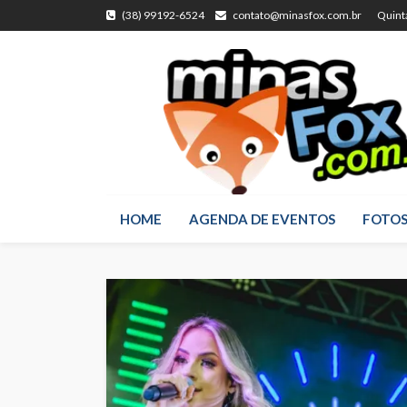
(38) 99192-6524
contato@minasfox.com.br
Quint
HOME
AGENDA DE EVENTOS
FOTO