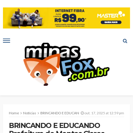
Home
Notícias
BRINCANDO E EDUCANDO Prefeitura de Montes Claros promoveu manhã de aprendizado e conscientização ambiental na Semana da Criança
out. 17, 2025 at 12:59 pm
BRINCANDO E EDUCANDO