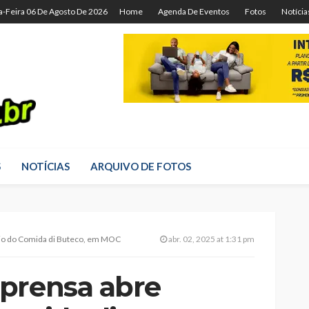
a-Feira 06 De Agosto De 2026
Home
Agenda De Eventos
Fotos
Notícia
S
NOTÍCIAS
ARQUIVO DE FOTOS
rio do Comida di Buteco, em MOC
abr. 02, 2025 at 1:31 pm
prensa abre