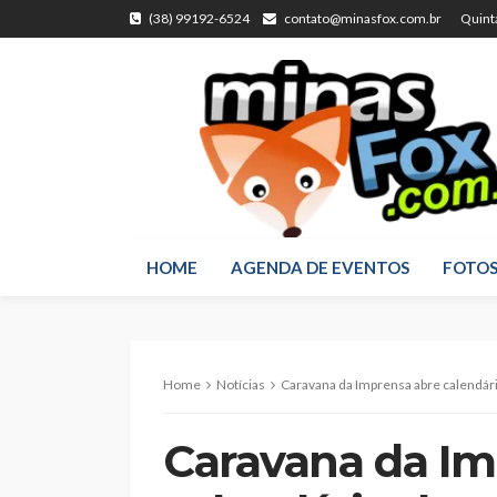
(38) 99192-6524
contato@minasfox.com.br
Quint
HOME
AGENDA DE EVENTOS
FOTO
Home
Notícias
Caravana da Imprensa abre calendá
Caravana da Im