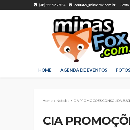
(38) 99192-6524
contato@minasfox.com.br
Sexta
HOME
AGENDA DE EVENTOS
FOTO
Home
Notícias
CIA PROMOÇÕES CONSOLIDA SUCESSO DA PROGRAMAÇÃO DA EXPOMON
CIA PROMOÇÕ