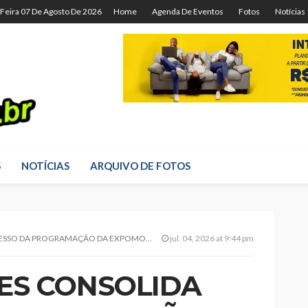
-Feira 07 De Agosto De 2026
Home
Agenda De Eventos
Fotos
Notícias
S
NOTÍCIAS
ARQUIVO DE FOTOS
TES E REFORÇA COMPROMISSO COM A DEMOCRATIZAÇÃO DO ENTRETENIMENTO
jul. 04, 2026 at 9:44 pm
ES CONSOLIDA