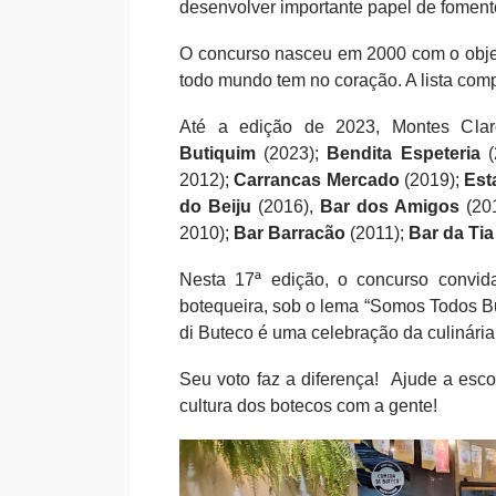
desenvolver importante papel de fomento 
O concurso nasceu em 2000 com o objet
todo mundo tem no coração. A lista compl
Até a edição de 2023, Montes Clar
Butiquim
(2023);
Bendita Espeteria
(
2012);
Carrancas
Mercado
(2019);
Est
do Beiju
(2016),
Bar dos Amigos
(20
2010);
Bar Barracão
(2011);
Bar da Tia
Nesta 17ª edição, o concurso convid
botequeira, sob o lema “Somos Todos B
di Buteco é uma celebração da culinária r
Seu voto faz a diferença! Ajude a esc
cultura dos botecos com a gente!