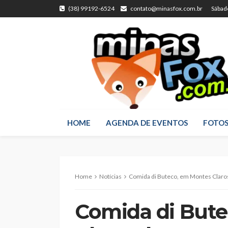
(38) 99192-6524
contato@minasfox.com.br
Sábad
HOME
AGENDA DE EVENTOS
FOTO
Home
Notícias
Comida di Buteco, em Montes Claros: botequ
Comida di But