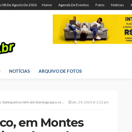
o 08 De Agosto De 2026
Home
Agenda De Eventos
Fotos
Notícias
S
NOTÍCIAS
ARQUIVO DE FOTOS
eiros têm até domingo para se deliciar e votar
abr. 24, 2024 at 1:22 pm
eco, em Montes