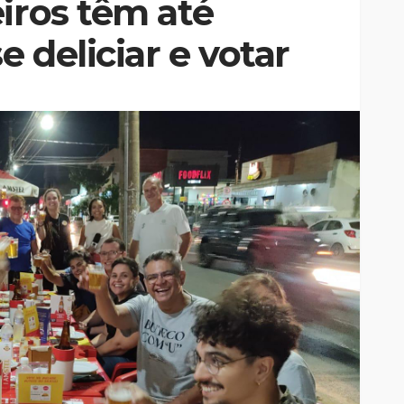
iros têm até
 deliciar e votar