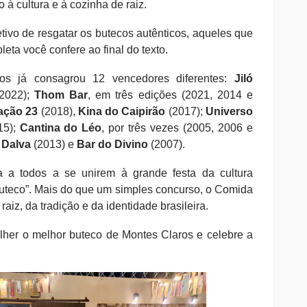
à cultura e à cozinha de raiz.
ivo de resgatar os butecos autênticos, aqueles que
eta você confere ao final do texto.
os já consagrou 12 vencedores diferentes:
Jiló
2022);
Thom Bar
, em três edições (2021, 2014 e
ação 23
(2018),
Kina do Caipirão
(2017);
Universo
15);
Cantina do Léo
, por três vezes (2005, 2006 e
 Dalva
(2013) e
Bar do Divino
(2007).
a a todos a se unirem à grande festa da cultura
uteco”. Mais do que um simples concurso, o Comida
aiz, da tradição e da identidade brasileira.
olher o melhor buteco de Montes Claros e celebre a