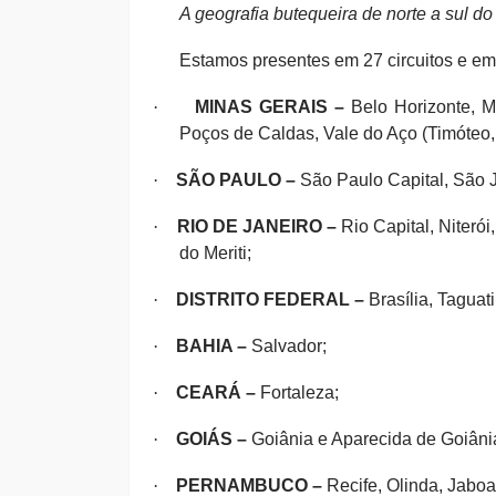
A geografia butequeira de norte a sul do
Estamos presentes em 27 circuitos e em
·
MINAS GERAIS –
Belo Horizonte, Mo
Poços de Caldas, Vale do Aço (Timóteo, 
·
SÃO PAULO –
São Paulo Capital, São J
·
RIO DE JANEIRO –
Rio Capital, Niteró
do Meriti;
·
DISTRITO FEDERAL –
Brasília, Taguat
·
BAHIA –
Salvador;
·
CEARÁ –
Fortaleza;
·
GOIÁS –
Goiânia e Aparecida de Goiâni
·
PERNAMBUCO –
Recife, Olinda, Jabo