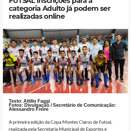
FUTSAL Inscrições para a
categoria Adulto já podem ser
realizadas online
Texto: Attilio Faggi
Fot
os:
D
ivul
gaç
ão /
Secretário de Comunicação:
Alessandro Freire
A primeira edição da Copa Montes Claros de Futsal,
realizada pela Secretaria Municipal de Esportes e