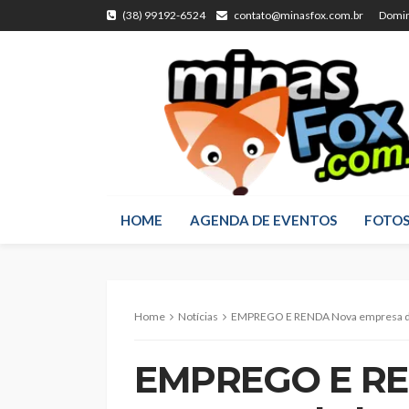
(38) 99192-6524
contato@minasfox.com.br
Domin
HOME
AGENDA DE EVENTOS
FOTO
Home
Notícias
EMPREGO E RENDA Nova empresa de logístic
EMPREGO E RE