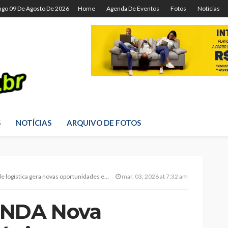
go 09 De Agosto De 2026
Home
Agenda De Eventos
Fotos
Notícias
S
NOTÍCIAS
ARQUIVO DE FOTOS
a gera novas oportunidades em Montes Claros
mar. 03, 2026 at 7:32 am
NDA Nova