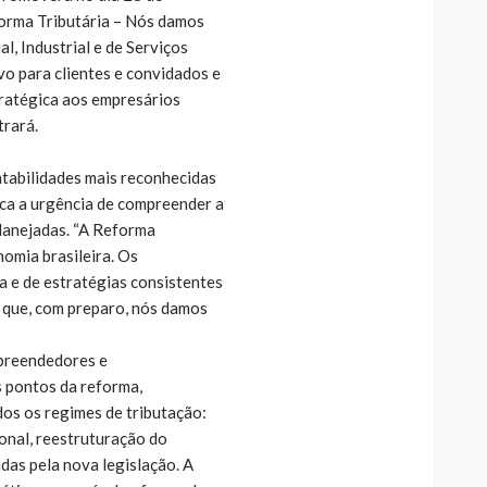
orma Tributária – Nós damos
l, Industrial e de Serviços
vo para clientes e convidados e
tratégica aos empresários
trará.
ntabilidades mais reconhecidas
aca a urgência de compreender a
lanejadas. “A Reforma
nomia brasileira. Os
a e de estratégias consistentes
r que, com preparo, nós damos
preendedores e
s pontos da reforma,
os os regimes de tributação:
onal, reestruturação do
das pela nova legislação. A