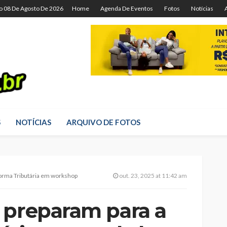
o 08 De Agosto De 2026
Home
Agenda De Eventos
Fotos
Notícias
S
NOTÍCIAS
ARQUIVO DE FOTOS
orma Tributária em workshop
out. 23, 2025 at 11:42 am
 preparam para a