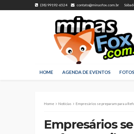
(38) 99192-6524
contato@minasfox.com.br
Sábad
HOME
AGENDA DE EVENTOS
FOTO
Home
Notícias
Empresários se preparam para a Ref
Empresários se