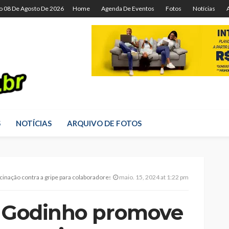
o 08 De Agosto De 2026
Home
Agenda De Eventos
Fotos
Notícias
S
NOTÍCIAS
ARQUIVO DE FOTOS
inação contra a gripe para colaboradores
maio. 15, 2024 at 1:22 pm
n Godinho promove