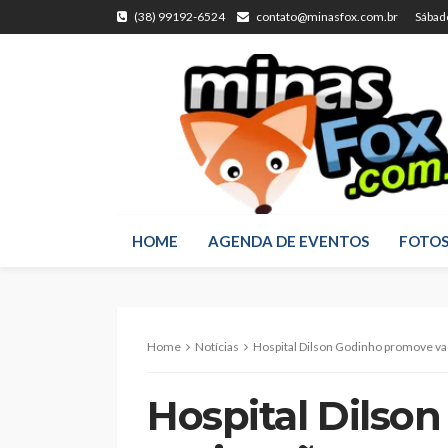
(38) 99192-6524
contato@minasfox.com.br
Sábad
HOME
AGENDA DE EVENTOS
FOTO
Home
Notícias
Hospital Dilson Godinho promove vac
Hospital Dilso