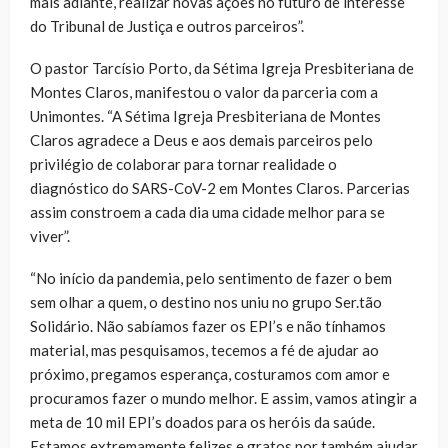
mais adiante, realizar novas ações no futuro de interesse
do Tribunal de Justiça e outros parceiros”.
O pastor Tarcísio Porto, da Sétima Igreja Presbiteriana de
Montes Claros, manifestou o valor da parceria com a
Unimontes. “A Sétima Igreja Presbiteriana de Montes
Claros agradece a Deus e aos demais parceiros pelo
privilégio de colaborar para tornar realidade o
diagnóstico do SARS-CoV-2 em Montes Claros. Parcerias
assim constroem a cada dia uma cidade melhor para se
viver”.
“No início da pandemia, pelo sentimento de fazer o bem
sem olhar a quem, o destino nos uniu no grupo Ser.tão
Solidário. Não sabíamos fazer os EPI’s e não tínhamos
material, mas pesquisamos, tecemos a fé de ajudar ao
próximo, pregamos esperança, costuramos com amor e
procuramos fazer o mundo melhor. E assim, vamos atingir a
meta de 10 mil EPI’s doados para os heróis da saúde.
Estamos extremamente felizes e gratos por também ajudar