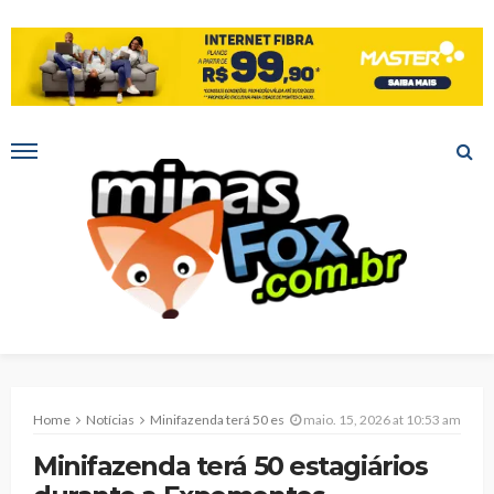
Home
Notícias
Minifazenda terá 50 estagiários durante a Expomontes
maio. 15, 2026 at 10:53 am
Minifazenda terá 50 estagiários