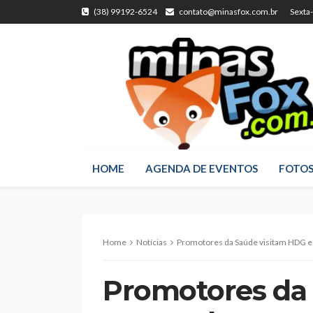
(38) 99192-6524
contato@minasfox.com.br
Sexta
HOME
AGENDA DE EVENTOS
FOTO
Home
Notícias
Promotores da Saúde visitam HDG e destacam inf
Promotores da 