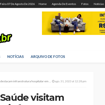
-Feira 07 De Agosto De 2026
Home
Agenda De Eventos
Fotos
Notícias
S
NOTÍCIAS
ARQUIVO DE FOTOS
raestrutura hospitalar em favor dos usuários do SUS
ago. 31, 2023 at 12:28 pm
Saúde visitam