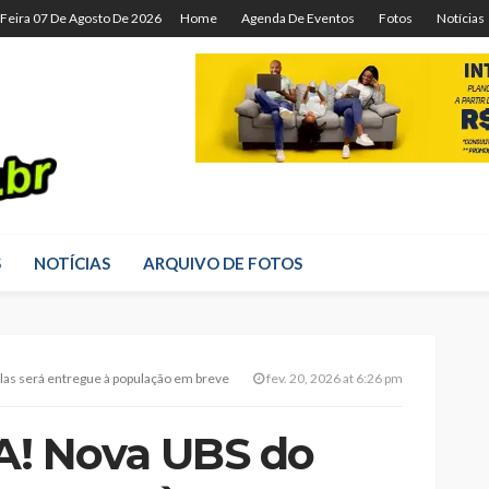
-Feira 07 De Agosto De 2026
Home
Agenda De Eventos
Fotos
Notícias
S
NOTÍCIAS
ARQUIVO DE FOTOS
s será entregue à população em breve
fev. 20, 2026 at 6:26 pm
! Nova UBS do