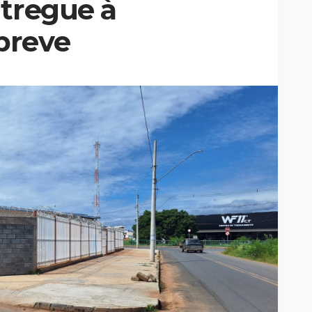
ntregue à
breve