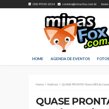
(38) 99192-6524
contato@minasfox.com.br
Sexta
HOME
AGENDA DE EVENTOS
FOTO
Home
Notícias
QUASE PRONTA! Nova UBS do Canela
QUASE PRONTA