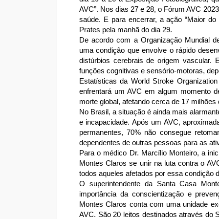
AVC”. Nos dias 27 e 28, o Fórum AVC 2023, 
saúde. E para encerrar, a ação “Maior do 
Prates pela manhã do dia 29.
De acordo com a Organização Mundial de
uma condição que envolve o rápido desenvo
distúrbios cerebrais de origem vascular. 
funções cognitivas e sensório-motoras, de
Estatísticas da World Stroke Organizat
enfrentará um AVC em algum momento de 
morte global, afetando cerca de 17 milhões
No Brasil, a situação é ainda mais alarman
e incapacidade. Após um AVC, aproximada
permanentes, 70% não consegue retomar 
dependentes de outras pessoas para as ativ
Para o médico Dr. Marcílio Monteiro, a in
Montes Claros se unir na luta contra o AV
todos aqueles afetados por essa condição de
O superintendente da Santa Casa Monte
importância da conscientização e preve
Montes Claros conta com uma unidade exc
AVC. São 20 leitos destinados através d