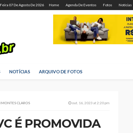
-Feira 07 De Agosto De 2026
Home
Agenda De Eventos
Fotos
Notícias
S
NOTÍCIAS
ARQUIVO DE FOTOS
M MONTES CLAROS
out. 16, 2023 at 2:20 pm
VC É PROMOVIDA