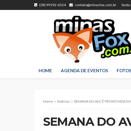
(38) 99192-6524
contato@minasfox.com.br
Sexta
HOME
AGENDA DE EVENTOS
FOTO
Home
Notícias
SEMANA DO AVC É PROMOVIDA E
SEMANA DO A