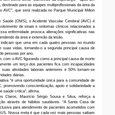
destinado para as equipes multiprofissionais da área da
o AVC”, que será realizada no Parque Municipal Milton
 Saúde (OMS), o Acidente Vascular Cerebral (AVC) é
lvimento de sinais e sintomas clínicos relacionados a
Essa enfermidade provoca alterações significativas nas
pendendo da área e extensão da lesão.
ion indicam que uma em cada quatro pessoas no mundo
suas vidas, tornando-o a segunda principal causa de
 de pessoas por ano.
te, com o AVC figurando como a principal causa de morte
mente um terço dos pacientes fica com incapacidades
suas atividades laborais anteriores e 50% tornam-se
idades diárias.
iciativa “é uma oportunidade única para a comunidade de
C, promovendo conscientização, apoio e solidariedade a
 saúde crítica”, afirma.
s Claros, Maurício Sérgio Sousa e Silva, reforça a
nção através de hábitos saudáveis. “A Santa Casa de
lusiva para atendimento de pacientes acometidos com
o SUS. Nossa meta é que cada vez mais pessoas saibam