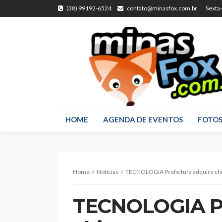
(38) 99192-6524
contato@minasfox.com.br
Sexta
HOME
AGENDA DE EVENTOS
FOTO
Home
Notícias
TECNOLOGIA Prefeitura adquire chips p
TECNOLOGIA Pr