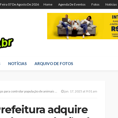
-Feira 07 De Agosto De 2026
Home
Agenda De Eventos
Fotos
Notícias
S
NOTÍCIAS
ARQUIVO DE FOTOS
ara controlar população de animais de rua
jan. 17, 2025 at 9:01 am
efeitura adquire