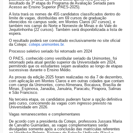
resultado da 3ª etapa do Programa de Avaliação Seriada para
Acesso ao Ensino Superior (PAES-2025).
A lista trará os nomes de 455 candidatos classificados dentro do
limite de vagas, distribuídas em 69 cursos de graduação
oferecidos no campus sede, em Montes Claros (47 cursos), e
também nos campi do Norte e Noroeste de Minas e do Vale do
Jequitinhonha (22 cursos). Também será disponibilizada a lista de
espera.
O resultado poderá ser consultado exclusivamente no site oficial
da Coteps:
coteps.unimontes.br
.
Processo seletivo seriado foi retomado em 2024
O PAES, conhecido como vestibular seriado da Unimontes, foi
retomado pela atual gestão superior da Universidade em 2024,
permitindo que os estudantes sejam avaliados ao longo de etapas
sucessivas durante o Ensino Médio.
As provas da edição 2025 foram realizadas no dia 7 de dezembro,
com aplicação em Montes Claros e em outras cidades que contam
com campi da Unimontes, como Almenara, Bocaiuva, Brasília de
Minas, Espinosa, Janaúba, Januária, Paracatu, Pirapora, Salinas
e São Francisco.
Na terceira etapa, os candidatos puderam fazer a opção definitiva
pelo curso, concorrendo às vagas com ingresso previsto na
Universidade em 2026.
Vagas remanescentes e complementares
De acordo com a presidenta da Coteps, professora Jussara Maria
de Carvalho Guimarães, as vagas complementares serão
divulgadas somente após a conclusão das matrículas referentes
ao Vestibular Próprio, Sistema de Seleção Unificada (Sisu) e