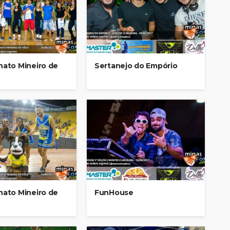
ato Mineiro de
Sertanejo do Empório
ato Mineiro de
FunHouse