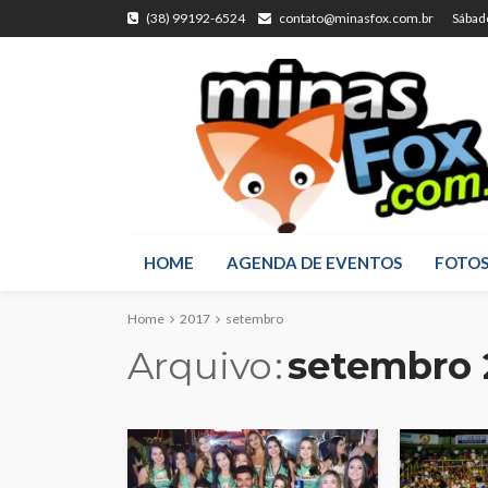
(38) 99192-6524
contato@minasfox.com.br
Sábad
HOME
AGENDA DE EVENTOS
FOTO
Home
2017
setembro
Arquivo
setembro 